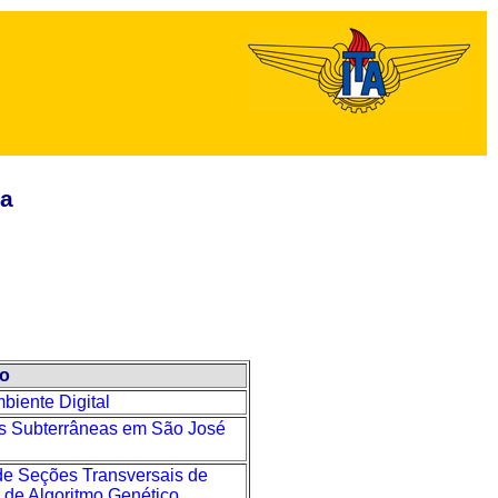
ca
lo
iente Digital
s Subterrâneas em São José
e Seções Transversais de
 de Algoritmo Genético