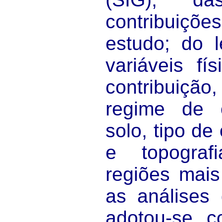
contribuiçõe
estudo; do 
variáveis fí
contribuiç
regime de 
solo, tipo d
e topograf
regiões mais
as análises 
adotou-se 