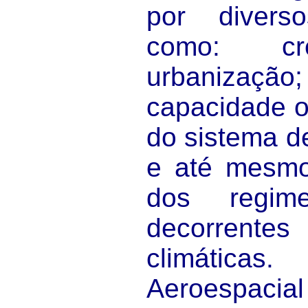
por diverso
como: cr
urbanizaç
capacidade 
do sistema 
e até mesmo 
dos regim
decorrente
climátic
Aeroespac