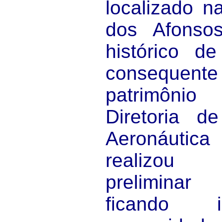
localizado 
dos Afonso
histórico d
consequen
patrimôni
Diretoria d
Aeronáut
realizou
prelimina
ficando i