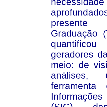
necessidade
aprofundados
presente
Graduação (T
quantific
geradores da
meio: de vis
análises, 
ferramenta
Informaçõ
(SIG), d