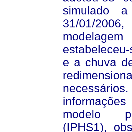
simulado 
31/01/2006,
modelagem 
estabeleceu-
e a chuva de
redimension
necessário
informaçõ
modelo pre
(IPHS1), ob