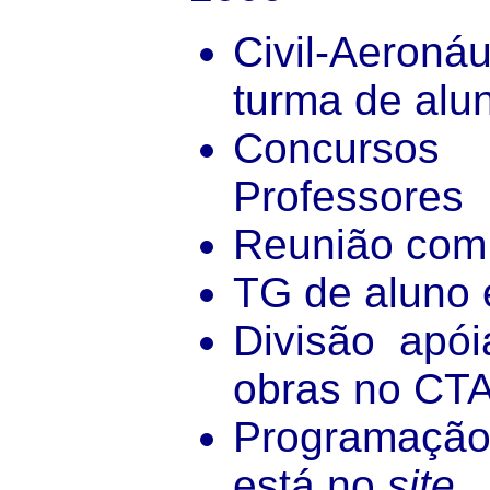
Civil-Aeroná
turma de alu
Concurso
Professores
Reunião co
TG de aluno 
Divisão apói
obras no CT
Programaçã
está no
site