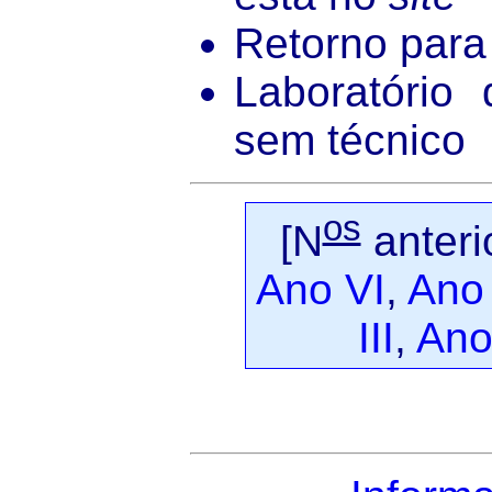
Retorno par
Laboratório 
sem técnico
os
[N
anteri
Ano VI
,
Ano
III
,
Ano 