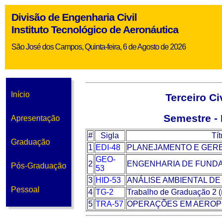
Divisão de Engenharia Civil
Instituto Tecnológico de Aeronáutica
São José dos Campos, Quinta-feira, 6 de Agosto de 2026
Início
Terceiro Ci
Semestre - 
Apresentação
#
Sigla
Tít
Graduação
1
EDI-48
PLANEJAMENTO E GER
GEO-
2
ENGENHARIA DE FUND
Pós-Graduação
53
3
HID-53
ANÁLISE AMBIENTAL D
Pessoal
4
TG-2
Trabalho de Graduação 2 (
5
TRA-57
OPERAÇÕES EM AERO