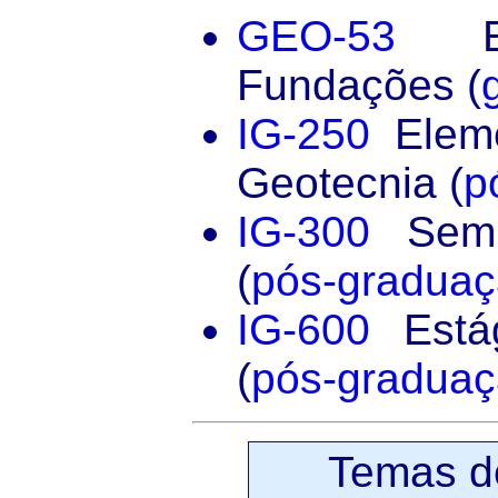
GEO-53
En
Fundações (
IG-250
Eleme
Geotecnia (
p
IG-300
Semi
(
pós-gradua
IG-600
Estág
(
pós-gradua
Temas d