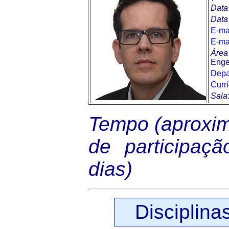
Data
Data
E-ma
E-ma
Área
Enge
Depa
Currí
Sala
Tempo (aproxima
de participaç
dias)
Disciplina