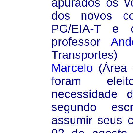
apurados os vo
dos novos co
PG/EIA-T e 
professor
And
Transportes)
Marcelo
(Área d
foram ele
necessidade d
segundo escr
assumir seus c