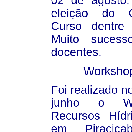
02 de agosto.
eleição do 
Curso dentre 
Muito suces
docentes.
Workshop
Foi realizado n
junho o Wo
Recursos Híd
em Piracic