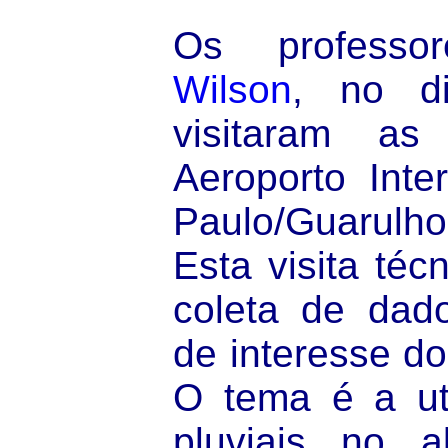
Os profess
Wilson
, no d
visitaram as
Aeroporto Inte
Paulo/Guarulh
Esta visita téc
coleta de dad
de interesse do
O tema é a ut
pluviais no a