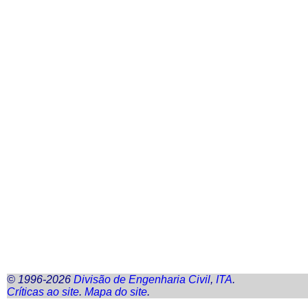
© 1996-2026
Divisão de Engenharia Civil
,
ITA
.
Críticas ao
site
.
Mapa do
site
.