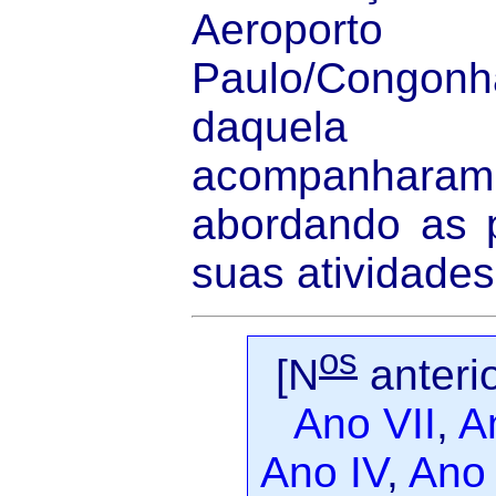
Aeropor
Paulo/Congonha
daquela
acompanha
abordando as p
suas atividades
os
[N
anteri
Ano VII
,
A
Ano IV
,
Ano 