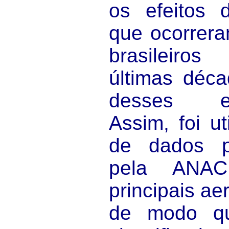
os efeitos d
que ocorrera
brasileiro
últimas déc
desses em
Assim, foi u
de dados pú
pela ANA
principais ae
de modo q