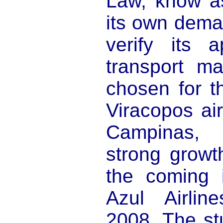
Law, know as
its own dema
verify its a
transport ma
chosen for t
Viracopos air
Campinas,
strong growt
the coming i
Azul Airli
2008. The st