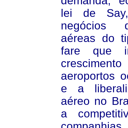
demanda, ec
lei de Sa
negócios 
aéreas do ti
fare que i
cresciment
aeroportos 
e a liberal
aéreo no Bra
a competiti
companhia