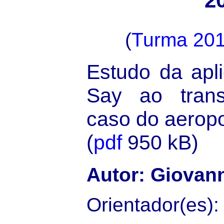
2
(
Turma 20
Estudo da apl
Say ao trans
caso do aeropo
(
pdf
950 kB)
Autor: Giovan
Orientador(es):