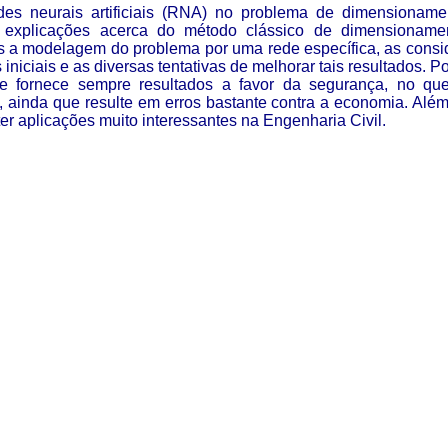
es neurais artificiais (RNA) no problema de dimensioname
s explicações acerca do método clássico de dimensionam
 a modelagem do problema por uma rede específica, as consid
 iniciais e as diversas tentativas de melhorar tais resultados. 
e fornece sempre resultados a favor da segurança, no qu
, ainda que resulte em erros bastante contra a economia. Além 
r aplicações muito interessantes na Engenharia Civil.