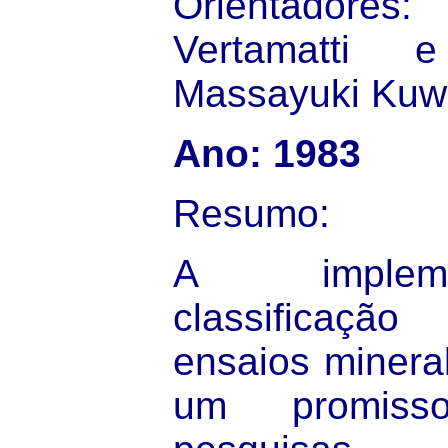
Orientadores
Vertamatti 
Massayuki Kuw
Ano: 1983
Resumo:
A implem
classificaçã
ensaios minera
um promis