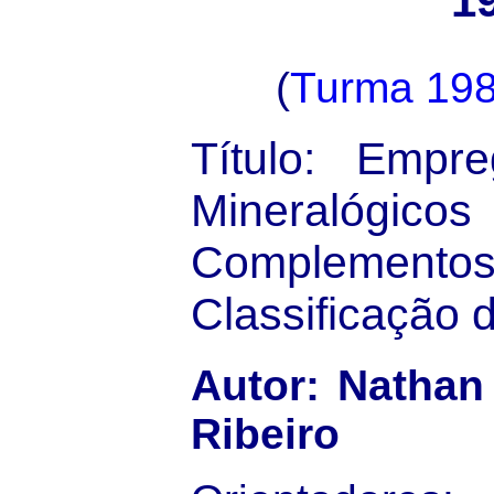
1
(
Turma 19
Título: Empr
Mineralóg
Compleme
Classificação 
Autor: Nathan
Ribeiro