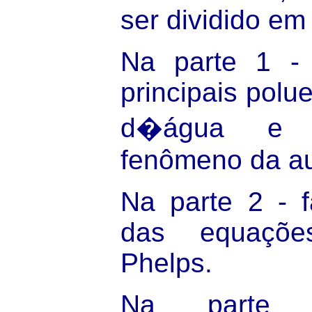
ser dividido em
Na parte 1 - 
principais polu
d�água e 
fenômeno da au
Na parte 2 - 
das equaçõe
Phelps.
Na parte