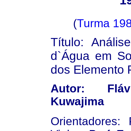
1
(
Turma 19
Título: Análi
d`Água em So
dos Elemento F
Autor: Flá
Kuwajima
Orientadores: 