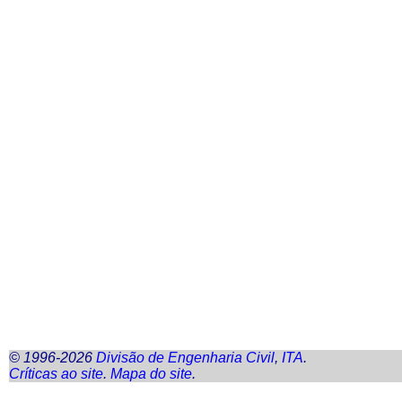
© 1996-2026
Divisão de Engenharia Civil
,
ITA
.
Críticas ao
site
.
Mapa do
site
.