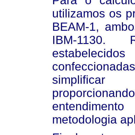
Para o cálculo
utilizamos os 
BEAM-1, ambo
IBM-1130. R
estabeleci
confecciona
simplificar
proporcionando
entendimen
metodologia apl