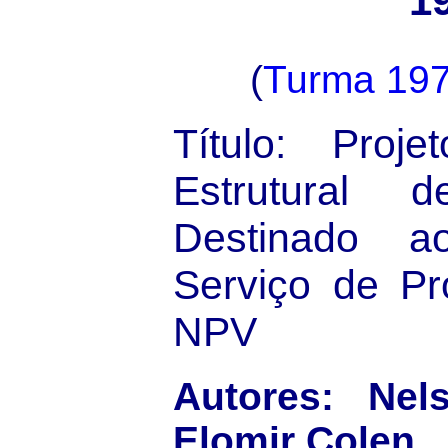
1
(
Turma 19
Título: Proj
Estrutural
Destinado 
Serviço de Pr
NPV
Autores: Ne
Elomir Colen