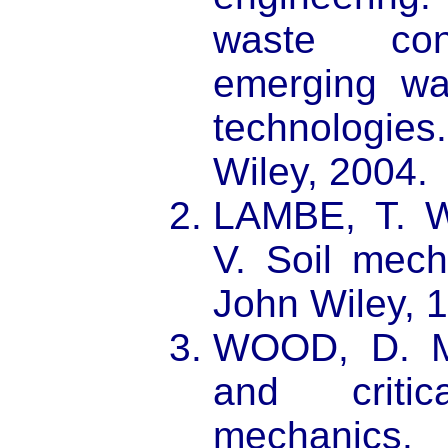
waste con
emerging w
technologies
Wiley, 2004.
LAMBE, T. 
V. Soil mech
John Wiley, 
WOOD, D. M.
and criti
mechanics