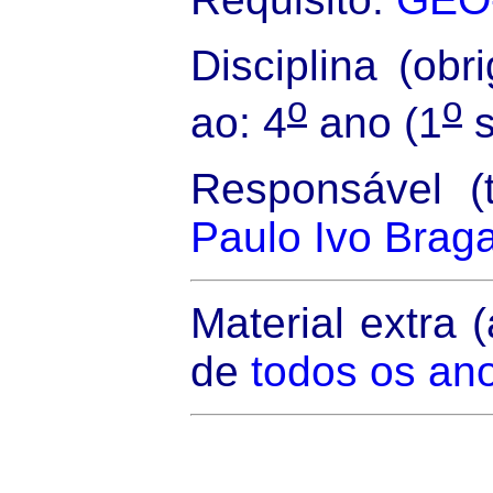
Disciplina (obri
o
o
ao: 4
ano (1
s
Responsável (t
Paulo Ivo Brag
Material extra 
de
todos os an