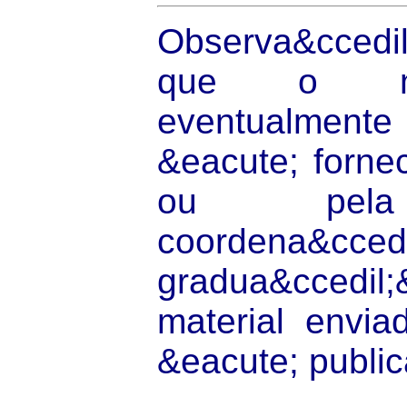
Observa&ccedil
que o mat
eventualmente
&eacute; forne
ou pela 
coordena&cced
gradua&ccedil;
material envi
&eacute; publi