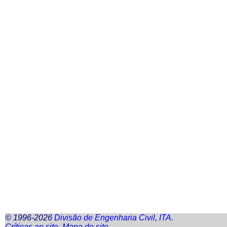
© 1996-2026
Divisão de Engenharia Civil
,
ITA
.
Críticas ao
site
.
Mapa do
site
.