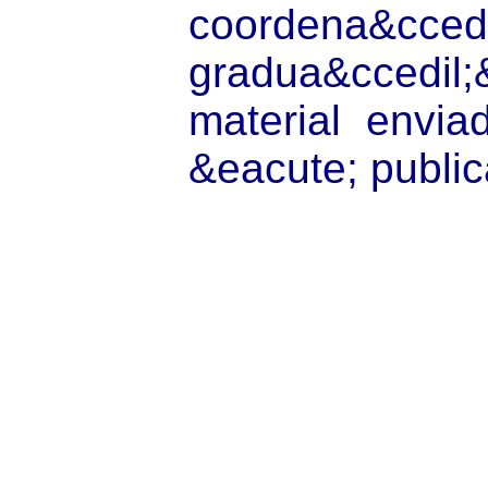
coordena&cced
gradua&ccedil;
material envi
&eacute; publi