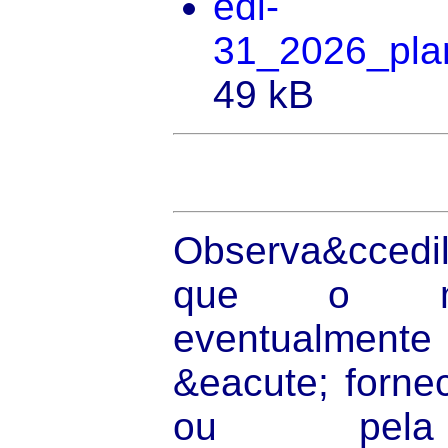
edi-
31_2026_plan
49 kB
Observa&ccedil
que o mat
eventualmente
&eacute; forne
ou pela 