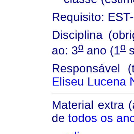
Requisito: EST
Disciplina (obri
o
o
ao: 3
ano (1
s
Responsável (t
Eliseu Lucena 
Material extra 
de
todos os an