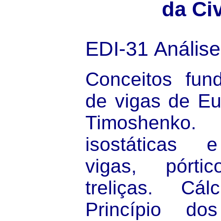
da Civ
EDI-31
Análise
Conceitos fund
de vigas de Eul
Timoshenko
isostáticas e
vigas, pórti
treliças. Cálc
Princípio do