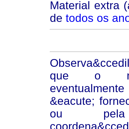
Material extra 
de
todos os an
Observa&ccedil
que o mat
eventualmente
&eacute; forne
ou pela 
coordena&cced