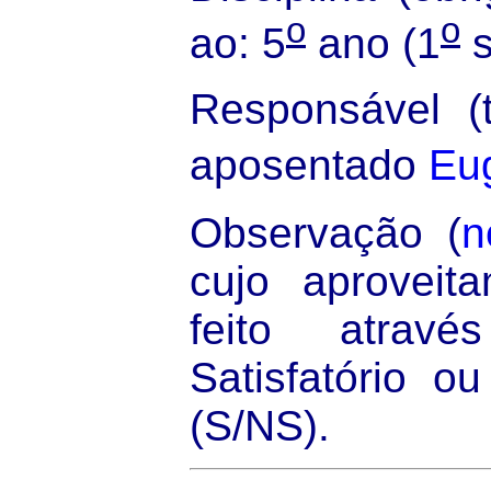
o
o
ao: 5
ano (1
s
Responsável (t
aposentado
Eu
Observação (
n
cujo aproveita
feito atrav
Satisfatório ou
(S/NS).