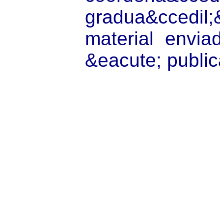
gradua&ccedil;
material envi
&eacute; publi