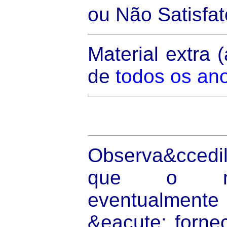
ou Não Satisfat
Material extra 
de
todos os an
Observa&ccedil
que o mat
eventualmente
&eacute; forne