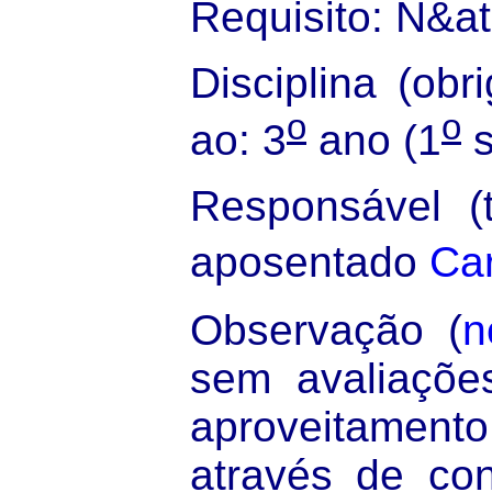
Requisito: N&at
Disciplina (obri
o
o
ao: 3
ano (1
s
Responsável (t
aposentado
Ca
Observação (
n
sem avaliações
aproveitamento
através de conc