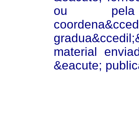
ou pela 
coordena&cced
gradua&ccedil;
material envi
&eacute; publi