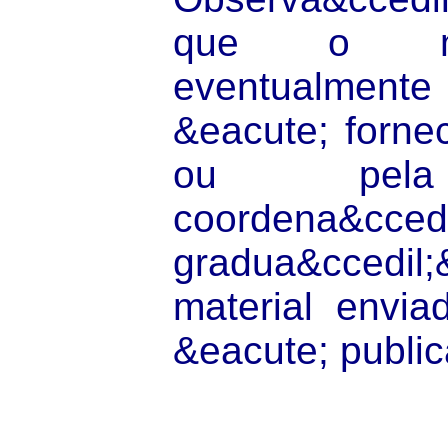
que o mat
eventualmente
&eacute; forne
ou pela 
coordena&cced
gradua&ccedil;
material envi
&eacute; publi