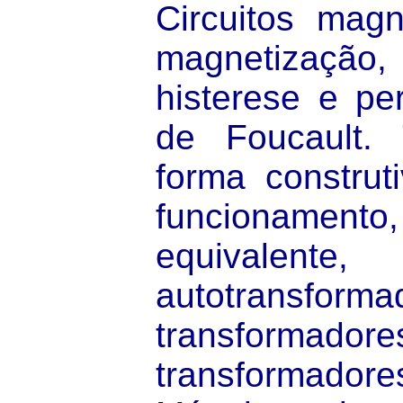
Circuitos magn
magnetizaçã
histerese e pe
de Foucault. 
forma construti
funcioname
equivalente,
autotransform
transfor
transformado