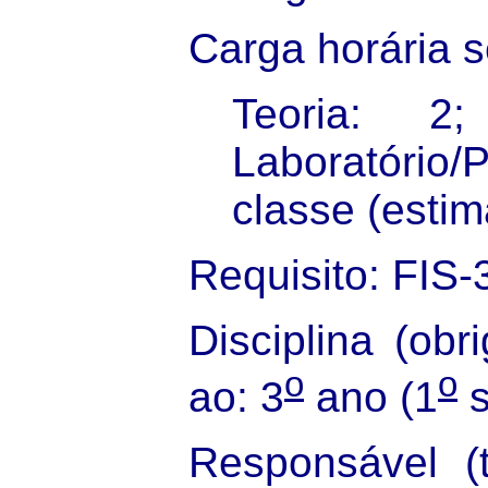
Carga horária 
Teoria: 2
Laboratório/
classe (estim
Requisito: FIS-
Disciplina (obri
o
o
ao: 3
ano (1
s
Responsável (t