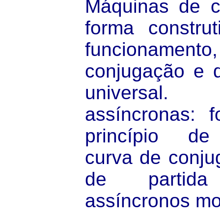
Máquinas de co
forma construt
funcionamen
conjugação e d
universa
assíncronas: f
princípio de
curva de conjug
de partid
assíncronos mo