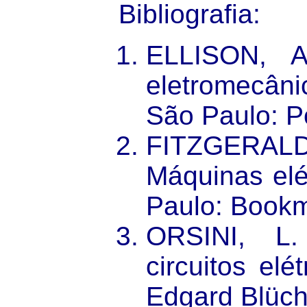
Bibliografia
:
ELLISON, A
eletromecân
São Paulo: P
FITZGERALD
Máquinas elé
Paulo: Bookm
ORSINI, L
circuitos elé
Edgard Blüch