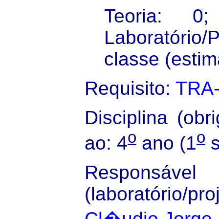
Teoria: 0
Laboratório/
classe (estim
Requisito:
TRA
Disciplina (obri
o
o
ao: 4
ano (1
s
Responsável
(laboratório/pr
Cl�udio Jorge 