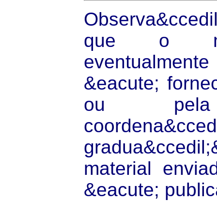
Observa&ccedil
que o mat
eventualmente
&eacute; forne
ou pela 
coordena&cced
gradua&ccedil;
material envi
&eacute; publi