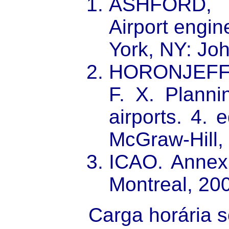
ASHFORD, 
Airport engin
York, NY: Joh
HORONJEFF,
F. X. Planni
airports. 4.
McGraw-Hill,
ICAO. Annex
Montreal, 20
Carga horária 