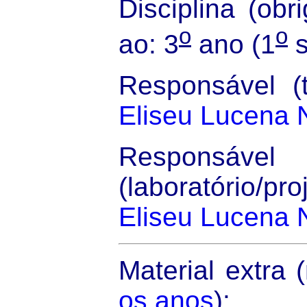
Disciplina (obri
o
o
ao: 3
ano (1
s
Responsável (t
Eliseu Lucena 
Responsável
(laboratório/pr
Eliseu Lucena 
Material extra 
os anos
):