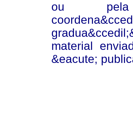
ou pela 
coordena&cced
gradua&ccedil;
material envi
&eacute; publi