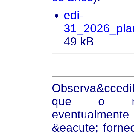
edi-
31_2026_plan
49 kB
Observa&ccedil
que o mat
eventualmente
&eacute; forne