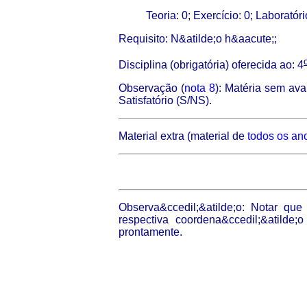
Teoria: 0
;
Exercício: 0
;
Laboratóri
Requisito: N&atilde;o h&aacute;;
Disciplina (obrigatória) oferecida ao: 4
Observação (
nota 8
): Matéria sem ava
Satisfatório (S/NS).
Material extra (material de
todos os an
Observa&ccedil;&atilde;o: Notar que
respectiva coordena&ccedil;&atilde
prontamente.