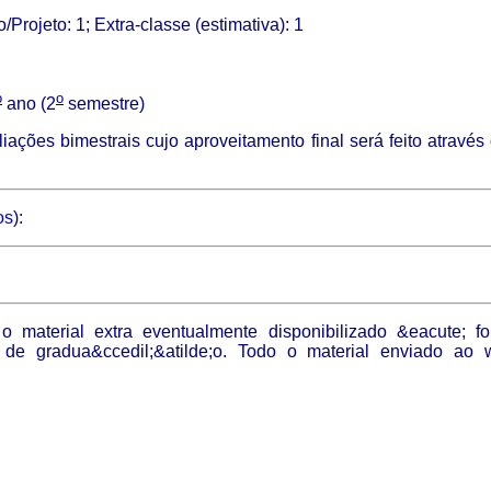
o/Projeto: 1
;
Extra-classe (estimativa): 1
o
o
ano (2
semestre)
liações bimestrais cujo aproveitamento final será feito através
os
):
 o material extra eventualmente disponibilizado &eacute; f
;o de gradua&ccedil;&atilde;o. Todo o material enviado ao