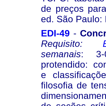
de preços para
ed. São Paulo: 
EDI-49
-
Concr
Requisito:
semanais
: 3-
protendido: co
e classificaçõ
filosofia de te
dimensionament