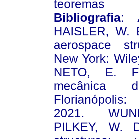
teoremas 
Bibliografia
: 
HAISLER, W. E.
aerospace stru
New York: Wil
NETO, E. F
mecânica da
Florianópolis
2021. WUN
PILKEY, W. D