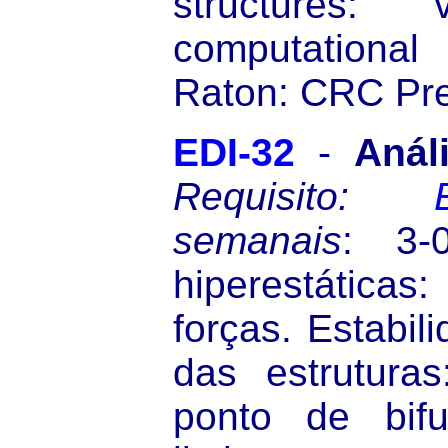
structures: 
computationa
Raton: CRC Pre
EDI-32
-
Análi
Requisito:
semanais
: 3-0
hiperestátic
forças. Estabili
das estruturas
ponto de bif