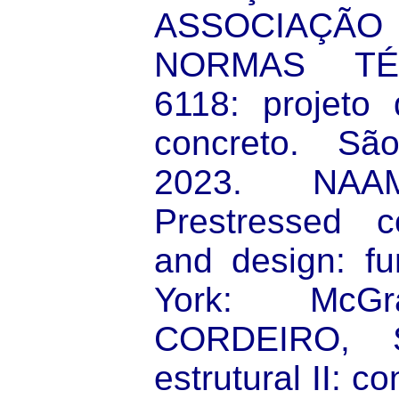
ASSOCIAÇÃO 
NORMAS TÉ
6118: projeto 
concreto. Sã
2023. NA
Prestressed c
and design: f
York: McGra
CORDEIRO, S
estrutural II: c