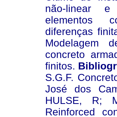
não-linear e
elementos c
diferenças finit
Modelagem de
concreto arma
finitos.
Bibliogr
S.G.F. Concreto
José dos Cam
HULSE, R; 
Reinforced co