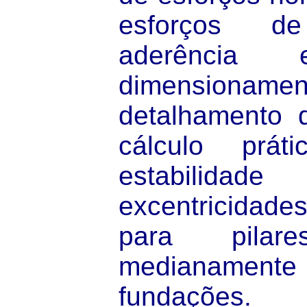
esforços de
aderência 
dimensio
detalhamento d
cálculo prát
estabilid
excentricidade
para pila
medianamen
fundaçõ