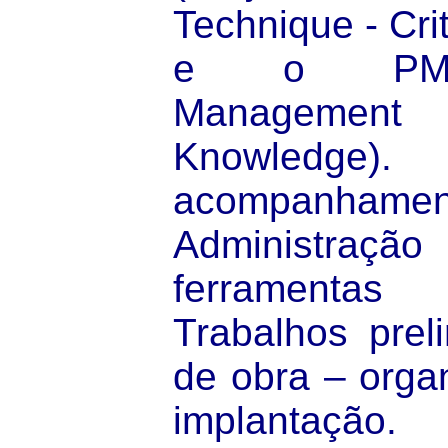
Technique - Cri
e o PMBO
Manageme
Knowledge)
acompanhame
Administra
ferramentas 
Trabalhos preli
de obra – organ
implantação.