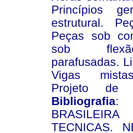
Princípios ge
estrutural. P
Peças sob co
sob flexã
parafusadas. L
Vigas mistas
Projeto de 
Bibliografia
:
BRASILEIR
TECNICAS. NB