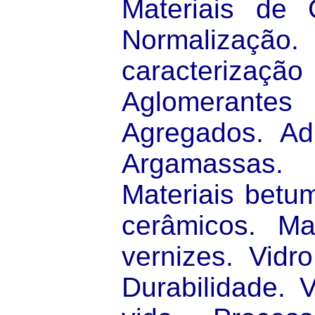
Materiais de C
Normalizaçã
caracterizaçã
Aglomerant
Agregados. Adi
Argamassas. 
Materiais betum
cerâmicos. Ma
vernizes. Vid
Durabilidade. V