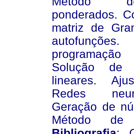
Método d
ponderados. C
matriz de Gra
autofunções
programaçã
Solução de 
lineares. Aj
Redes neurai
Geração de núm
Método de 
Bibliografia
: 