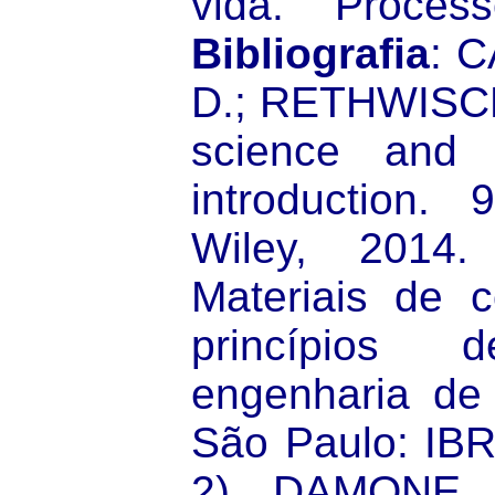
vida. Process
Bibliografia
: 
D.; RETHWISCH,
science and 
introduction.
Wiley, 2014
Materiais de c
princípios
engenharia de 
São Paulo: IB
2). DAMONE, 