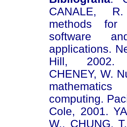
CANALE, R.
methods for 
software an
applications. 
Hill, 2002.
CHENEY, W. Num
mathematics
computing. Paci
Cole, 2001. Y
W., CHUNG, T.