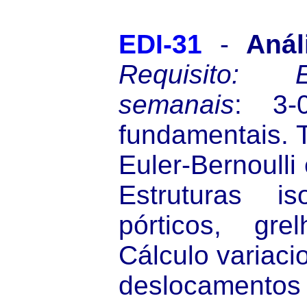
EDI-31
-
Anál
Requisito:
semanais
: 3-0
fundamentais. T
Euler-Bernoulli
Estruturas iso
pórticos, gre
Cálculo variacio
deslocamentos 