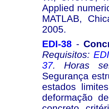
Applied numeri
MATLAB, Chica
2005.
EDI-38
-
Concr
Requisitos:
EDI
37
.
Horas se
Segurança estrut
estados limite
deformação de
concreto, critér