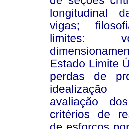
de seções crít
longitudinal
vigas; filos
limites: v
dimensionamen
Estado Limite Ú
perdas de pro
idealização
avaliação dos
critérios de res
de esforços nor