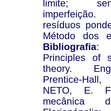
limite; se
imperfeição
resíduos ponde
Método dos el
Bibliografia
:
Principles of st
theory. Eng
Prentice-Hal
NETO, E. F
mecânica da