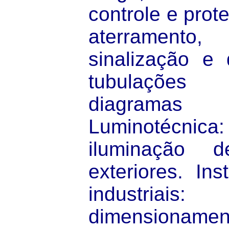
controle e prote
aterramento
sinalização e
tubulações 
diagramas
Luminotécni
iluminação d
exteriores. Ins
industriai
dimensionament