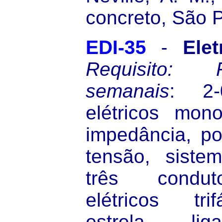
concreto, São P
EDI-35
-
Ele
Requisito:
semanais
: 2-0
elétricos mono
impedância, po
tensão, siste
três conduto
elétricos tri
estrela, lig