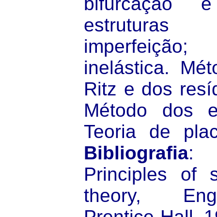
bifurcação e
estruturas
imperfeiçã
inelástica. Mé
Ritz e dos res
Método dos el
Teoria de plac
Bibliografia
: 
Principles of st
theory, Eng
Prentice-Hall, 1