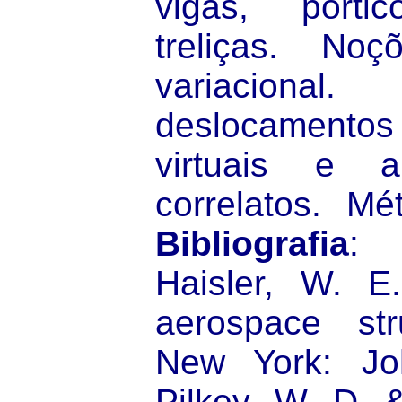
vigas, pórti
treliças. No
variacional.
deslocamento
virtuais e a
correlatos. Mé
Bibliografia
: 
Haisler, W. E.
aerospace stru
New York: Jo
Pilkey, W. D. 