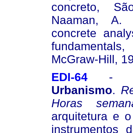
concreto, Sã
Naaman, A. E
concrete analy
fundamenta
McGraw-Hill, 1
EDI-64
Urbanismo
.
Re
Horas semana
arquitetura e 
instrumentos 