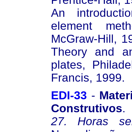
An introducti
element met
McGraw-Hill, 19
Theory and ana
plates, Philade
Francis, 1999.
EDI-33
-
Mater
Construtivos
27.
Horas se