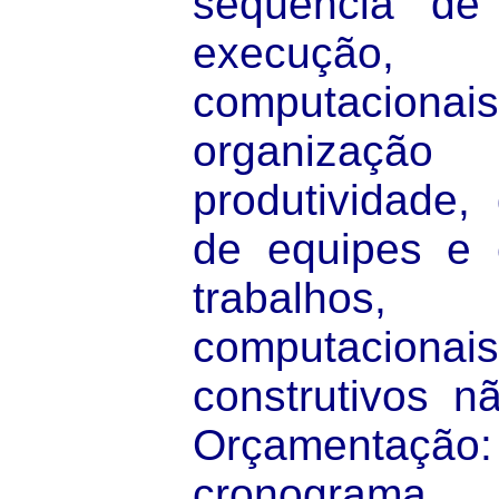
seqüência de
execução,
computacionais
organização 
produtividade,
de equipes e 
trabalhos,
computacion
construtivos n
Orçamenta
cronograma fí