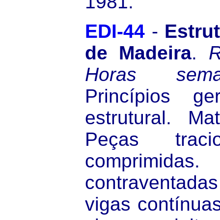
1981.
EDI-44
-
Estru
de Madeira
.
R
Horas sema
Princípios ge
estrutural. Mat
Peças traci
comprimi
contraventada
vigas contínuas