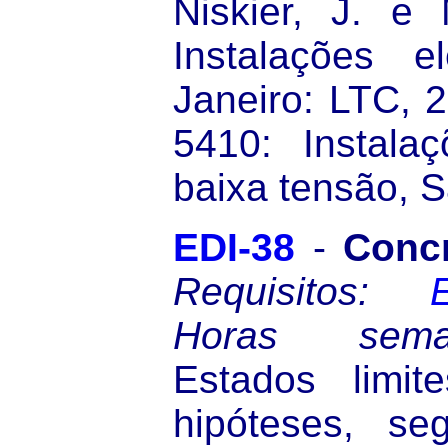
Niskier, J. e 
Instalações e
Janeiro: LTC, 
5410: Instalaç
baixa tensão, S
EDI-38
-
Concr
Requisitos:
Horas sema
Estados limite
hipóteses, seg