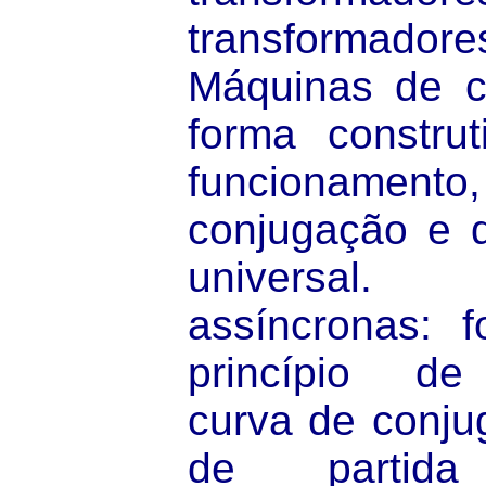
transformado
Máquinas de co
forma construt
funcionamen
conjugação e d
universa
assíncronas: f
princípio de
curva de conjug
de partid