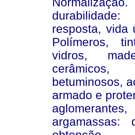
Normalização
durabilidade
resposta, vida ú
Polímeros, ti
vidros, made
cerâmicos
betuminosos, a
armado e prote
aglomerante
argamassas: de
obtenção, 