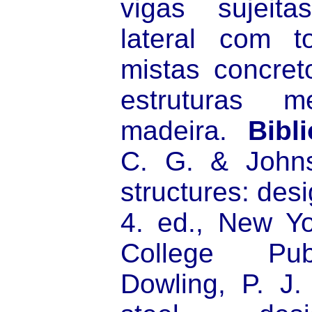
vigas sujeit
lateral com to
mistas concret
estruturas 
madeira.
Bibli
C. G. & Johns
structures: des
4. ed., New Yo
College Pub
Dowling, P. J. 