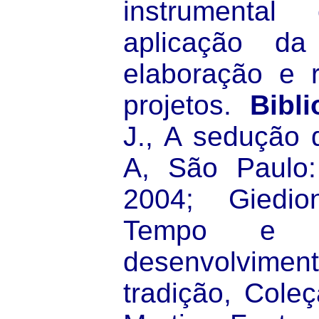
instrumental
aplicação da
elaboração e 
projetos.
Bibli
J., A sedução 
A, São Paulo:
2004; Giedio
Tempo e ar
desenvolvime
tradição, Cole