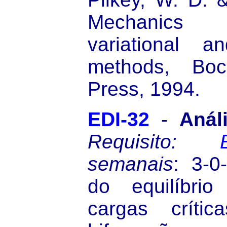
Mechanics o
variational a
methods, Bo
Press, 1994.
EDI-32
-
Análi
Requisito:
semanais
: 3-0
do equilíbrio
cargas críti