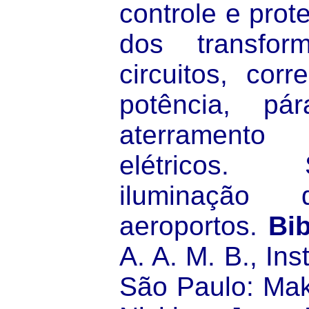
controle e prot
dos transfo
circuitos, cor
potência, pára
aterrament
elétricos.
iluminação
aeroportos.
Bib
A. A. M. B., Ins
São Paulo: Mak