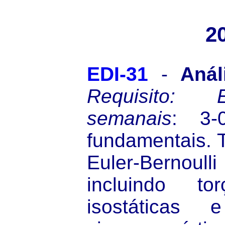
2
EDI-31
-
Anál
Requisito:
semanais
: 3-0
fundamentais. T
Euler-Bernoull
incluindo tor
isostáticas e