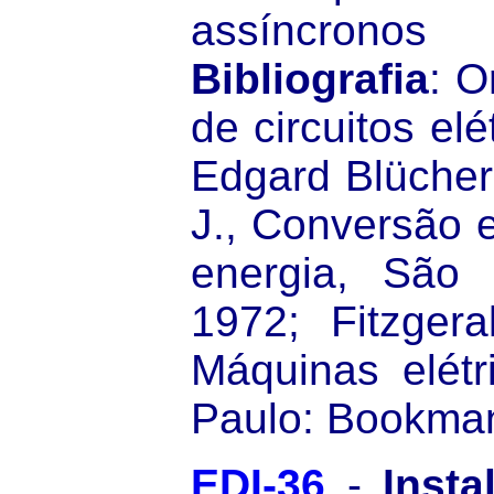
assíncronos
Bibliografia
: O
de circuitos elé
Edgard Blücher,
J., Conversão 
energia, São 
1972; Fitzgera
Máquinas elétr
Paulo: Bookman
EDI-36
-
Insta