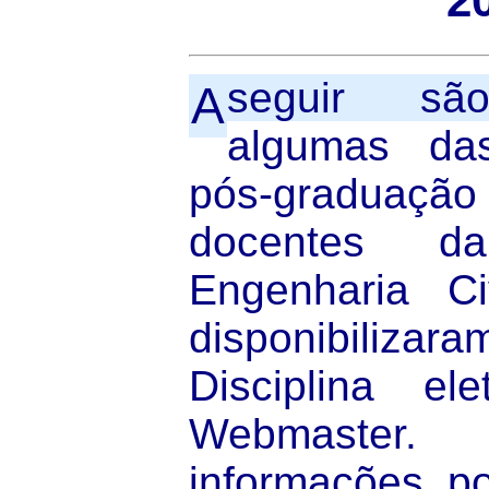
2
seguir são
A
algumas das
pós-graduação
docentes d
Engenharia C
disponibiliz
Disciplina el
Webmaste
informações p