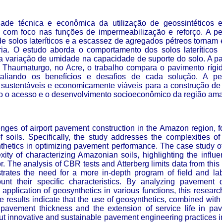
idade técnica e econômica da utilização de geossintéticos
s, com foco nas funções de impermeabilização e reforço. A p
 solos lateríticos e a escassez de agregados pétreos tornam 
iária. O estudo aborda o comportamento dos solos laterítico
da variação de umidade na capacidade de suporte do solo. A pa
Thaumaturgo, no Acre, o trabalho compara o pavimento rígi
avaliando os benefícios e desafios de cada solução. A pe
 sustentáveis e economicamente viáveis para a construção de i
do o acesso e o desenvolvimento socioeconômico da região am
enges of airport pavement construction in the Amazon region, f
f soils. Specifically, the study addresses the complexities of
ynthetics in optimizing pavement performance. The case study 
xity of characterizing Amazonian soils, highlighting the influ
. The analysis of CBR tests and Atterberg limits data from this l
strates the need for a more in-depth program of field and la
count their specific characteristics. By analyzing pavemen
application of geosynthetics in various functions, this researc
 results indicate that the use of geosynthetics, combined with a
 pavement thickness and the extension of service life in pav
out innovative and sustainable pavement engineering practices 