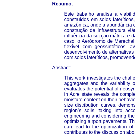
Resumo:
Este trabalho analisa a viabil
construídos em solos laterítico
amazônica, onde a abundância de
construção de infraestrutura v
influência da sucção mátrica e 
caso, o Aeródromo de Marechal 
flexível com geossintéticos, 
desenvolvimento de alternativas
com solos lateríticos, promoven
Abstract:
This work investigates the chall
aggregates and the variability o
evaluates the potential of geos
in Acre state reveals the comple
moisture content on their behavior
size distribution curves, demon
region’s soils, taking into ac
engineering and considering the 
optimizing airport pavements. The
can lead to the optimization of
contributes to the discussion ab