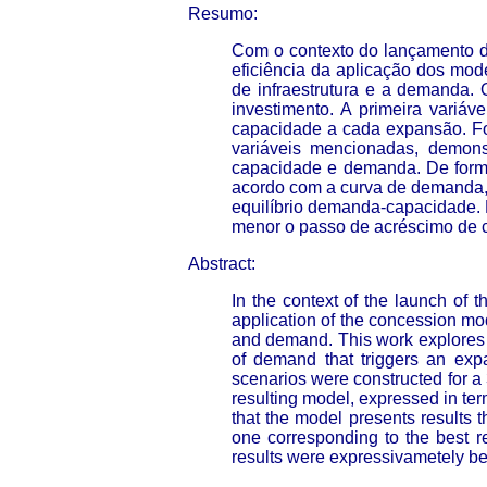
Resumo:
Com o contexto do lançamento da
eficiência da aplicação dos mode
de infraestrutura e a demanda. 
investimento. A primeira variá
capacidade a cada expansão. Fo
variáveis mencionadas, demonst
capacidade e demanda. De forma
acordo com a curva de demanda,
equilíbrio demanda-capacidade.
menor o passo de acréscimo de 
Abstract:
In the context of the launch of t
application of the concession mod
and demand. This work explores th
of demand that triggers an exp
scenarios were constructed for a 
resulting model, expressed in ter
that the model presents results 
one corresponding to the best r
results were expressivametely bet