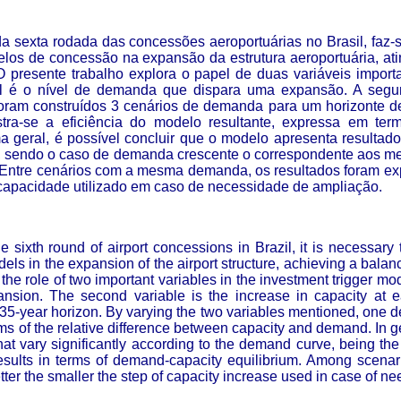
 sexta rodada das concessões aeroportuárias no Brasil, faz-
los de concessão na expansão da estrutura aeroportuária, ating
O presente trabalho explora o papel de duas variáveis import
vel é o nível de demanda que dispara uma expansão. A segu
ram construídos 3 cenários de demanda para um horizonte de
ra-se a eficiência do modelo resultante, expressa em termo
 geral, é possível concluir que o modelo apresenta resultad
 sendo o caso de demanda crescente o correspondente aos me
 Entre cenários com a mesma demanda, os resultados foram e
capacidade utilizado em caso de necessidade de ampliação.
he sixth round of airport concessions in Brazil, it is necessary 
els in the expansion of the airport structure, achieving a balan
e role of two important variables in the investment trigger model
ansion. The second variable is the increase in capacity at
35-year horizon. By varying the two variables mentioned, one de
ms of the relative difference between capacity and demand. In ge
that vary significantly according to the demand curve, being t
esults in terms of demand-capacity equilibrium. Among scena
ter the smaller the step of capacity increase used in case of ne