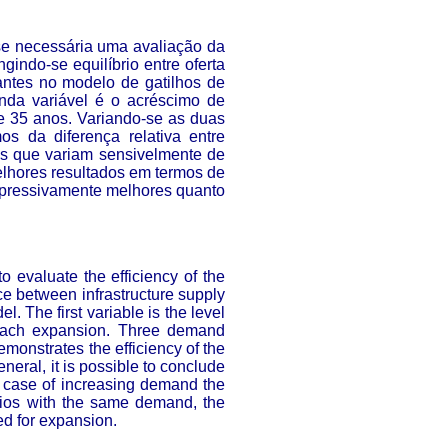
se necessária uma avaliação da
indo-se equilíbrio entre oferta
antes no modelo de gatilhos de
nda variável é o acréscimo de
 35 anos. Variando-se as duas
s da diferença relativa entre
os que variam sensivelmente de
lhores resultados em termos de
xpressivamente melhores quanto
to evaluate the efficiency of the
ce between infrastructure supply
. The first variable is the level
 each expansion. Three demand
monstrates the efficiency of the
neral, it is possible to conclude
he case of increasing demand the
rios with the same demand, the
ed for expansion.