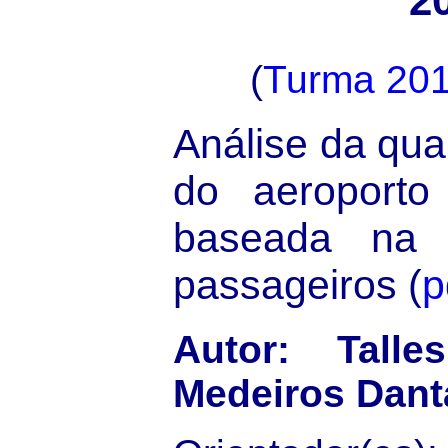
2
(
Turma 20
Análise da qua
do aeroport
baseada na 
passageiros (
p
Autor: Tall
Medeiros Dant