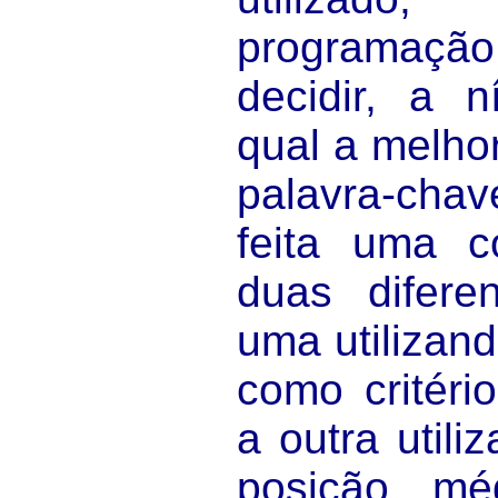
programação
decidir, a n
qual a melho
palavra-chav
feita uma c
duas difere
uma utilizan
como critéri
a outra utili
posição mé