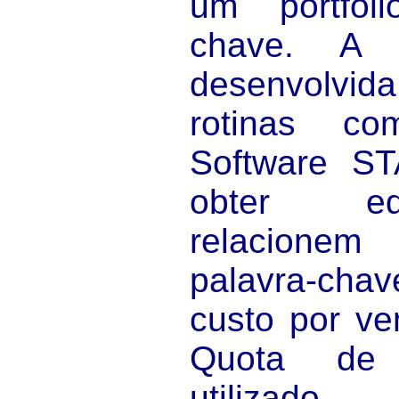
um portfól
chave. A 
desenvolvi
rotinas co
Software S
obter e
relacione
palavra-c
custo por v
Quota de 
utiliza