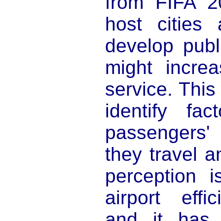
from FIFA 2
host cities
develop publ
might increa
service. This
identify fac
passengers'
they travel 
perception i
airport effi
and it has