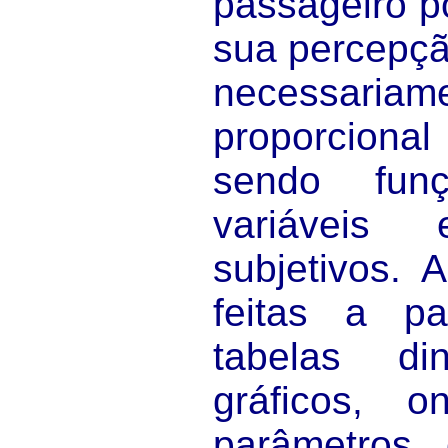
passageiro p
sua percepçã
necessa
proporciona
sendo fun
variáveis
subjetivos. 
feitas a p
tabelas d
gráficos, 
parâmetros e