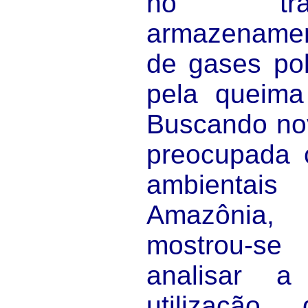
no tra
armazename
de gases po
pela queima
Buscando nov
preocupada 
ambientai
Amazôni
mostrou-se
analisar a
utilizaçã