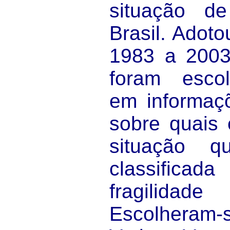
situação de
Brasil. Adot
1983 a 2003
foram esco
em informaç
sobre quais
situação q
classifi
fragilida
Escolhera