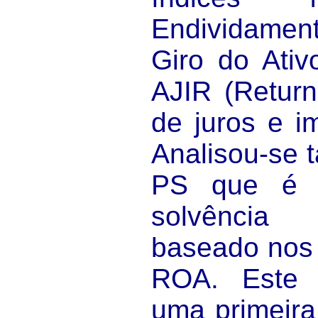
Endividament
Giro do Ati
AJIR (Return
de juros e i
Analisou-se 
PS que é 
solvência
baseado nos 
ROA. Este 
uma primeir