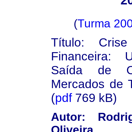
2
(
Turma 20
Título: Cris
Financeira:
Saída de O
Mercados de T
(
pdf
769 kB)
Autor: Rodri
Oliveira