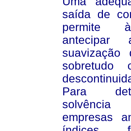
Uma adequa
saída de co
permite à
antecipar
suavização 
sobretudo
descontinui
Para det
solvênci
empresas an
índices f