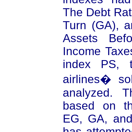
The Debt Rat
Turn (GA), a
Assets Befo
Income Taxe
index PS, t
airlines� so
analyzed. 
based on th
EG, GA, and
has attempte