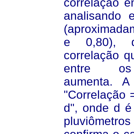
correlação e
analisando 
(aproximada
e 0,80), d
correlação q
entre os 
aumenta. A
"Correlação 
d", onde d é
pluviômetr