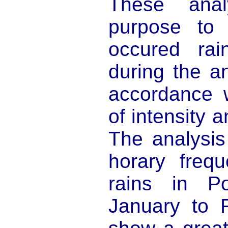
These ana
purpose to 
occured rai
during the a
accordance w
of intensity 
The analysis
horary freq
rains in P
January to 