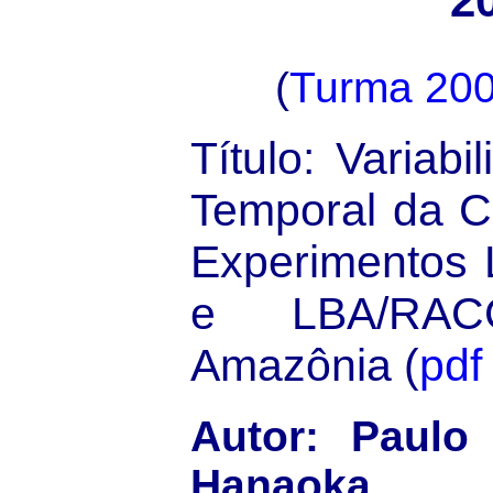
2
(
Turma 20
Título: Variabi
Temporal da C
Experimentos
e LBA/RA
Amazônia (
pdf
Autor: Paulo
Hanaoka