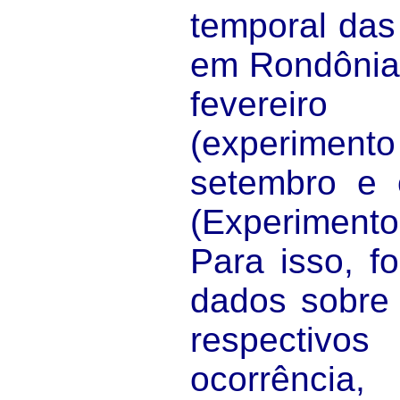
temporal das
em Rondônia 
feverei
(experimen
setembro e 
(Experimen
Para isso, f
dados sobre 
respectiv
ocorrênci