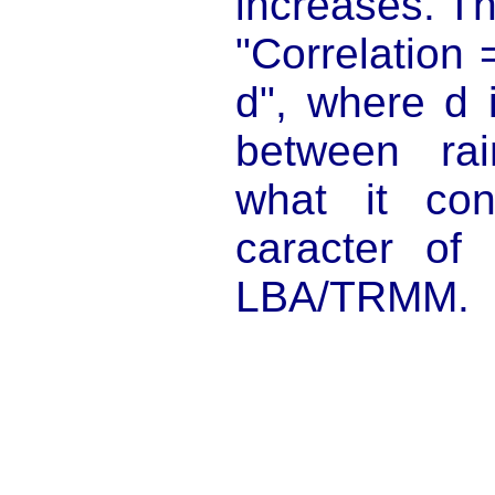
increases. Th
"Correlation 
d", where d 
between ra
what it con
caracter of 
LBA/TRMM.