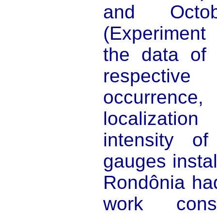
and Octo
(Experiment
the data of 
respectiv
occurrenc
localizati
intensity o
gauges instal
Rondônia ha
work cons