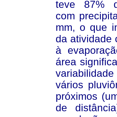
teve 87% d
com precipit
mm, o que i
da atividade
à evaporaç
área signific
variabilidad
vários pluvi
próximos (um
de distânci