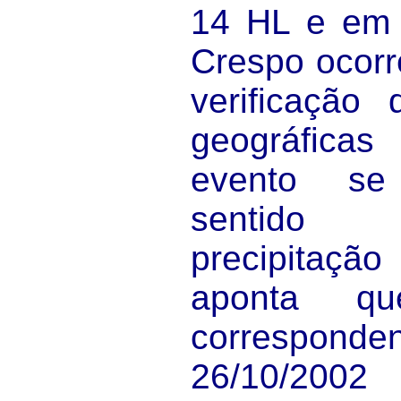
14 HL e em 
Crespo ocorr
verificação
geográfica
evento se
sentido 
precipitaç
aponta q
correspon
26/10/2002