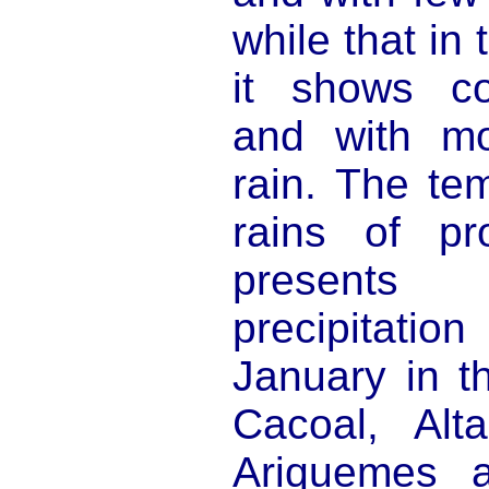
while that in
it shows com
and with mo
rain. The te
rains of p
presents
precipitati
January in t
Cacoal, Alta
Ariquemes 