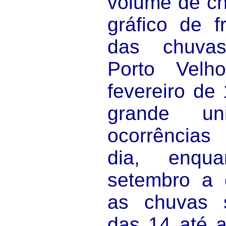
volume de ch
gráfico de f
das chuva
Porto Velh
fevereiro de
grande un
ocorrências
dia, enqu
setembro a 
as chuvas 
das 14 até a