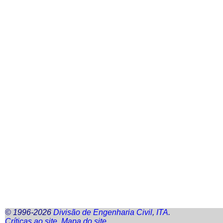
© 1996-2026
Divisão de Engenharia Civil
,
ITA
.
Críticas ao
site
.
Mapa do
site
.