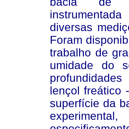
bacia de 
instrumentada
diversas mediç
Foram disponibi
trabalho de gr
umidade do s
profundidade
lençol freático
superfície da 
experime
especificament