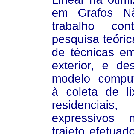
em Grafos Nã
trabalho c
pesquisa teóri
de técnicas em
exterior, e de
modelo comput
à coleta de l
residenciais,
expressivos
trajeto efetuad