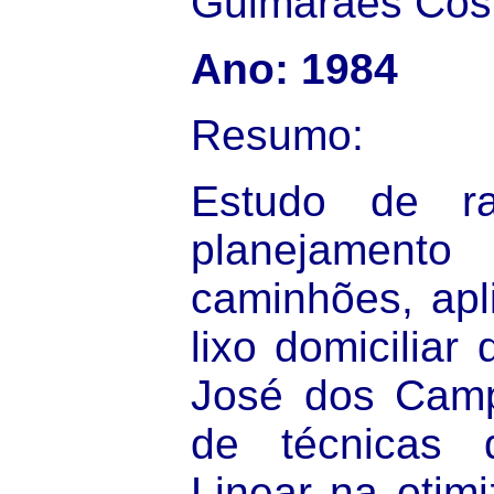
Guimarães Cos
Ano: 1984
Resumo:
Estudo de ra
planejament
caminhões, apl
lixo domiciliar
José dos Campo
de técnicas 
Linear na otimi