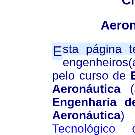
Ci
Aeron
sta página te
E
engenheiros(
pelo curso de
Aeronáutica
(a
Engenharia de
Aeronáutica
Tecnológico 