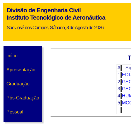
Divisão de Engenharia Civil
Instituto Tecnológico de Aeronáutica
São José dos Campos, Sábado, 8 de Agosto de 2026
Início
T
#
Si
Apresentação
1
EDI
2
GEO
Graduação
3
GEO
4
HUM
Pós-Graduação
5
MOG
Pessoal