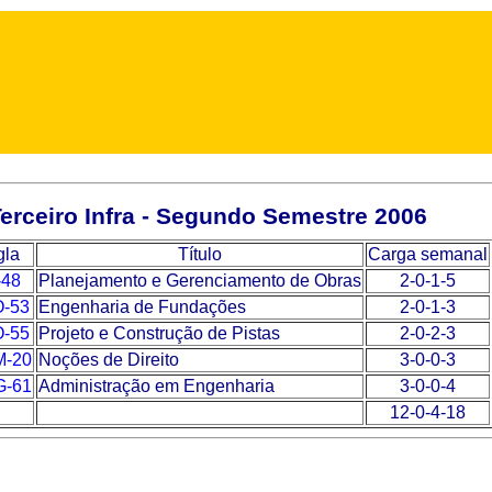
erceiro Infra - Segundo Semestre 2006
gla
Título
Carga semanal
-48
Planejamento e Gerenciamento de Obras
2-0-1-5
-53
Engenharia de Fundações
2-0-1-3
-55
Projeto e Construção de Pistas
2-0-2-3
-20
Noções de Direito
3-0-0-3
-61
Administração em Engenharia
3-0-0-4
12-0-4-18