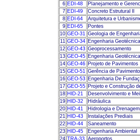
6
EDI-48
Planejamento e Gerenc
7
EDI-49
Concreto Estrutural II
8
EDI-64
Arquitetura e Urbanism
9
EDI-65
Pontes
10
GEO-31
Geologia de Engenhari
11
GEO-34
Engenharia Geotécnica
12
GEO-43
Geoprocessamento
13
GEO-45
Engenharia Geotécnica 
14
GEO-46
Projeto de Pavimentos
15
GEO-51
Gerência de Pavimento
16
GEO-53
Engenharia De Fundaç
17
GEO-55
Projeto e Construção d
18
HID-21
Desenvolvimento e Mei
19
HID-32
Hidráulica
20
HID-41
Hidrologia e Drenagem
21
HID-43
Instalações Prediais
22
HID-44
Saneamento
23
HID-45
Engenharia Ambiental
24
TRA-33
Aeroportos