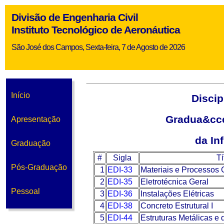
Divisão de Engenharia Civil
Instituto Tecnológico de Aeronáutica
São José dos Campos, Sexta-feira, 7 de Agosto de 2026
Início
Discip
Gradua&cce
Apresentação
da In
Graduação
#
Sigla
Tí
Pós-Graduação
1
EDI-33
Materiais e Processos 
2
EDI-35
Eletrotécnica Geral
Pessoal
3
EDI-36
Instalações Elétricas
4
EDI-38
Concreto Estrutural I
5
EDI-44
Estruturas Metálicas e