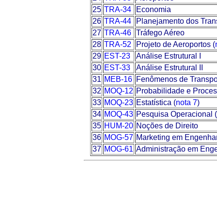
25
TRA-34
Economia
26
TRA-44
Planejamento dos Tran
27
TRA-46
Tráfego Aéreo
28
TRA-52
Projeto de Aeroportos (
29
EST-23
Análise Estrutural I
30
EST-33
Análise Estrutural II
31
MEB-16
Fenômenos de Transpo
32
MOQ-12
Probabilidade e Proces
33
MOQ-23
Estatística (
nota 7
)
34
MOQ-43
Pesquisa Operacional (
35
HUM-20
Noções de Direito
36
MOG-57
Marketing em Engenhar
37
MOG-61
Administração em Enge